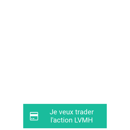
Je veux trader
l'action LVMH