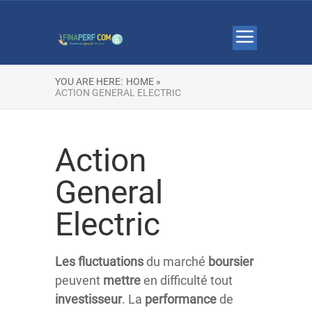
YOU ARE HERE:
HOME »
ACTION GENERAL ELECTRIC
Action
General
Electric
Les fluctuations
du marché
boursier
peuvent
mettre
en difficulté tout
investisseur
. La
performance
de