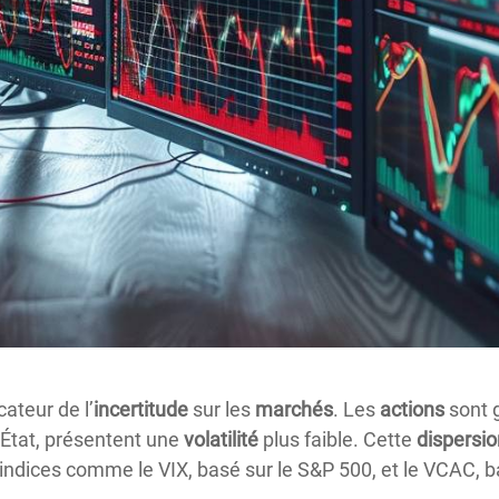
ateur de l’
incertitude
sur les
marchés
. Les
actions
sont 
’État, présentent une
volatilité
plus faible. Cette
dispersio
ndices comme le VIX, basé sur le S&P 500, et le VCAC, b