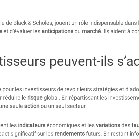
 de Black & Scholes, jouent un rôle indispensable dans 
s
et d’évaluer les
anticipations
du
marché
. Ils aident à c
sseurs peuvent-ils s’ada
e pour les investisseurs de revoir leurs stratégies et d’a
r réduire le
risque
global. En répartissant les investissem
une seule
action
ou un seul secteur.
ment les
indicateurs
économiques et les
variations
des
ta
ct significatif sur les
rendements
futurs. En restant in