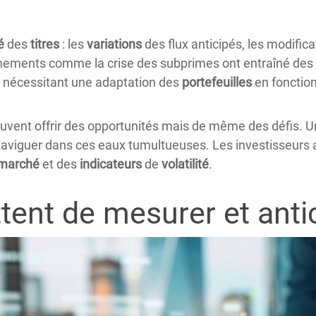
é
des
titres
: les
variations
des flux anticipés, les modific
énements comme la crise des subprimes ont entraîné de
 nécessitant une adaptation des
portefeuilles
en fonction
uvent offrir des opportunités mais de même des défis. 
aviguer dans ces eaux tumultueuses. Les investisseurs av
marché
et des
indicateurs
de
volatilité
.
ent de mesurer et antici