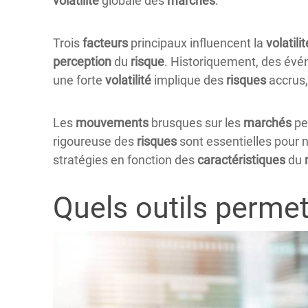
volatilité
globale des
marchés
.
Trois
facteurs
principaux influencent la
volatilit
perception
du
risque
. Historiquement, des év
une forte
volatilité
implique des
risques
accrus,
Les
mouvements
brusques sur les
marchés
pe
rigoureuse des
risques
sont essentielles pour n
stratégies en fonction des
caractéristiques
du
Quels outils permett