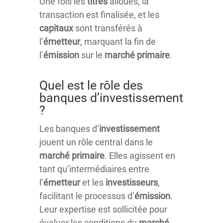
Une fois les
titres
alloués, la
transaction est finalisée, et les
capitaux
sont transférés à
l’
émetteur
, marquant la fin de
l’
émission
sur le
marché
primaire
.
Quel est le rôle des
banques d’investissement
?
Les banques d’
investissement
jouent un rôle central dans le
marché
primaire
. Elles agissent en
tant qu’intermédiaires entre
l’
émetteur
et les
investisseurs
,
facilitant le processus d’
émission
.
Leur expertise est sollicitée pour
évaluer les conditions du
marché
,