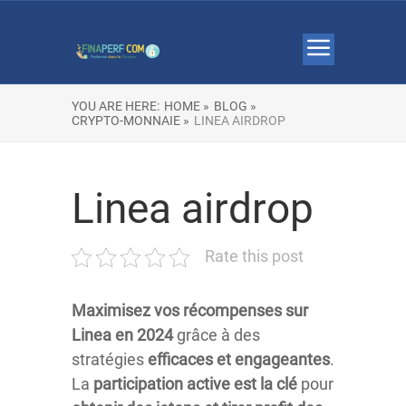
YOU ARE HERE:
HOME »
BLOG »
CRYPTO-MONNAIE »
LINEA AIRDROP​
Linea airdrop​
Rate this post
Maximisez
vos
récompenses
sur
Linea
en
2024
grâce à des
stratégies
efficaces
et
engageantes
.
La
participation
active
est
la
clé
pour