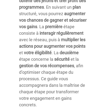
obtenir
des
jetons
et
tirer
profit
des
programmes
. En suivant un
plan
structuré, vous pourrez
augmenter
vos
chances
de
gagner
et
sécuriser
vos
gains
. La
première
étape
consiste à
interagir
régulièrement
avec le réseau, puis à
multiplier
les
actions
pour
augmenter
vos
points
et
votre
éligibilité
. La
deuxième
étape concerne la
sécurité
et la
gestion
de
vos
récompenses
, afin
d’optimiser chaque étape du
processus. Ce guide vous
accompagnera dans la maîtrise de
chaque étape pour transformer
votre engagement en gains
concrets.