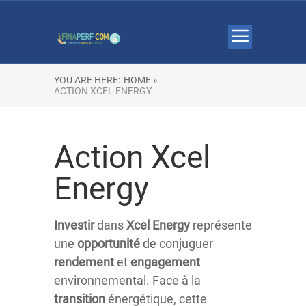
YOU ARE HERE:
HOME »
ACTION XCEL ENERGY
Action Xcel
Energy
Investir
dans
Xcel Energy
représente
une
opportunité
de conjuguer
rendement
et
engagement
environnemental. Face à la
transition
énergétique, cette