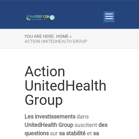
YOU ARE HERE:
HOME »
ACTION UNITEDHEALTH GROUP
Action
UnitedHealth
Group
Les investissements
dans
UnitedHealth Group
suscitent
des
questions
sur
sa stabilité
et
sa