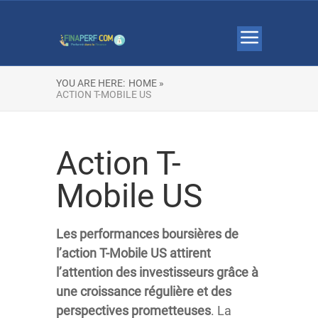
YOU ARE HERE:
HOME »
ACTION T-MOBILE US
Action T-
Mobile US
Les
performances
boursières
de
l’action
T-Mobile
US
attirent
l’attention
des
investisseurs
grâce
à
une
croissance
régulière
et
des
perspectives
prometteuses
. La