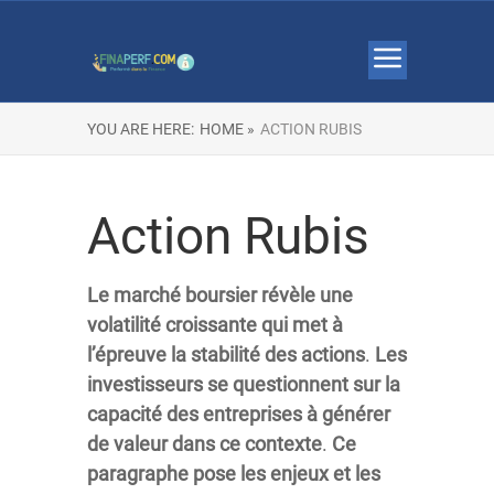
YOU ARE HERE:
HOME »
ACTION RUBIS
Action Rubis
Le
marché
boursier
révèle
une
volatilité
croissante
qui
met
à
l’épreuve
la
stabilité
des
actions
.
Les
investisseurs
se
questionnent
sur
la
capacité
des
entreprises
à
générer
de
valeur
dans
ce
contexte
.
Ce
paragraphe
pose
les
enjeux
et
les