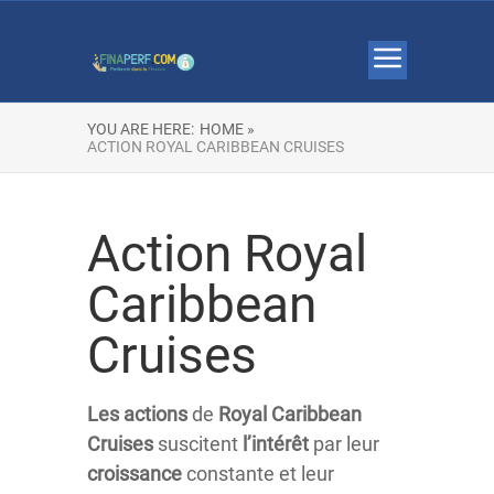
YOU ARE HERE:
HOME »
ACTION ROYAL CARIBBEAN CRUISES
Action Royal
Caribbean
Cruises
Les actions
de
Royal Caribbean
Cruises
suscitent
l’intérêt
par leur
croissance
constante et leur