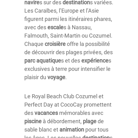
navire
s sur des
destination
s variées.
Les Caraïbes, l’Europe et l’Asie
figurent parmi les itinéraires phares,
avec des
escale
s à Nassau,
Falmouth, Saint-Martin ou Cozumel.
Chaque
croisière
offre la possibilité
de découvrir des plages privées, des
parc aquatique
s et des
expérience
s
exclusives à terre pour intensifier le
plaisir du
voyage
.
Le Royal Beach Club Cozumel et
Perfect Day at CocoCay promettent
des
vacances
mémorables avec
piscine
à débordement,
plage
de
sable blanc et
animation
pour tous
les âges. Les nouvelles
destination
s