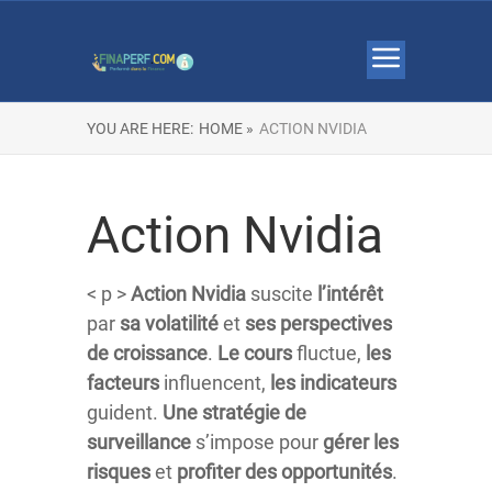
YOU ARE HERE:
HOME »
ACTION NVIDIA
Action Nvidia
< p >
Action Nvidia
suscite
l’intérêt
par
sa
volatilité
et
ses
perspectives
de croissance
.
Le
cours
fluctue,
les
facteurs
influencent,
les
indicateurs
guident.
Une
stratégie
de
surveillance
s’impose pour
gérer
les
risques
et
profiter
des
opportunités
.