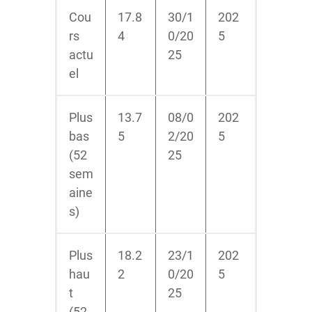
Cou
17.8
30/1
202
rs
4
0/20
5
actu
25
el
Plus
13.7
08/0
202
bas
5
2/20
5
(52
25
sem
aine
s)
Plus
18.2
23/1
202
hau
2
0/20
5
t
25
(52