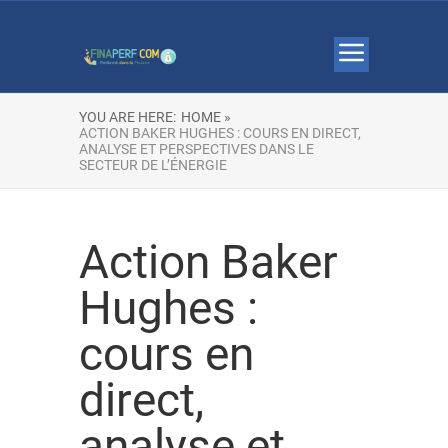
YOU ARE HERE:
HOME »
ACTION BAKER HUGHES : COURS EN DIRECT,
ANALYSE ET PERSPECTIVES DANS LE
SECTEUR DE L’ÉNERGIE
Action Baker
Hughes :
cours en
direct,
analyse et