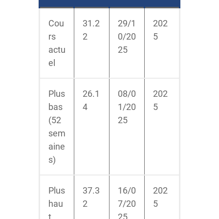
Cou
31.2
29/1
202
rs
2
0/20
5
actu
25
el
Plus
26.1
08/0
202
bas
4
1/20
5
(52
25
sem
aine
s)
Plus
37.3
16/0
202
hau
2
7/20
5
t
25