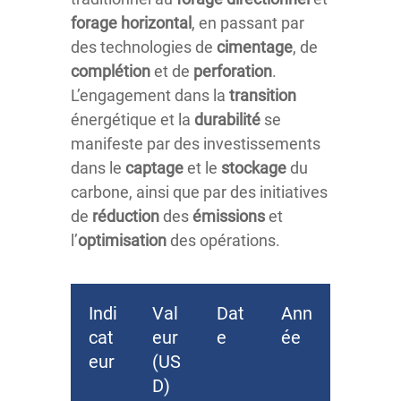
forage horizontal
, en passant par
des technologies de
cimentage
, de
complétion
et de
perforation
.
L’engagement dans la
transition
énergétique et la
durabilité
se
manifeste par des investissements
dans le
captage
et le
stockage
du
carbone, ainsi que par des initiatives
de
réduction
des
émissions
et
l’
optimisation
des opérations.
Indi
Val
Dat
Ann
cat
eur
e
ée
eur
(US
D)