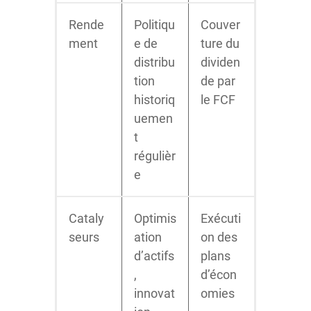
Rende
Politiqu
Couver
ment
e de
ture du
distribu
dividen
tion
de par
historiq
le FCF
uemen
t
régulièr
e
Cataly
Optimis
Exécuti
seurs
ation
on des
d’actifs
plans
,
d’écon
innovat
omies