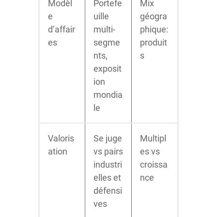
Modèl
Portefe
Mix
e
uille
géogra
d’affair
multi-
phique:
es
segme
produit
nts,
s
exposit
ion
mondia
le
Valoris
Se juge
Multipl
ation
vs pairs
es vs
industri
croissa
elles et
nce
défensi
ves