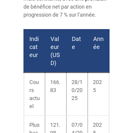
de bénéfice net par action en
progression de 7 % sur l’année.
Indi
Val
Dat
Ann
cat
eur
e
ée
eur
(US
D)
Cou
166.
28/1
202
rs
83
0/20
5
actu
25
el
Plus
121.
07/0
202
bas
98
4/20
5