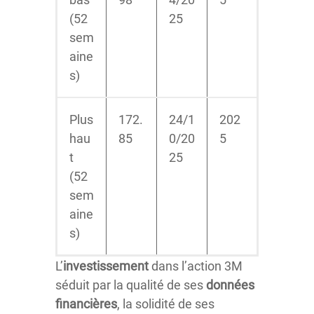
(52
25
sem
aine
s)
Plus
172.
24/1
202
hau
85
0/20
5
t
25
(52
sem
aine
s)
L’
investissement
dans l’action 3M
séduit par la qualité de ses
données
financières
, la solidité de ses